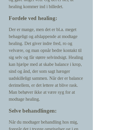
healing kommer ind i billedet.
Fordele ved healing:
Der er mange, men det er bl.a. meget
behageligt og afslappende at modtage
healing. Det giver indre fred, ro og
velvære, og man opnår bedre kontakt til
sig selv og får større selvindsigt. Healing
kan hjælpe med at skabe balance i krop,
sind og ånd, der som sagt hænger
uadskilleligt sammen. Når der er balance
derimellem, er det lettere at blive rask.
Man behøver ikke at være syg for at
modtage healing.
Selve behandlingen:
Når du modtager behandling hos mig,
foregår det i trygge omgivelser og i en