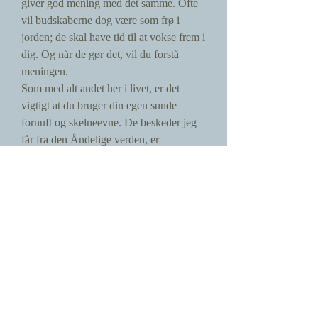
giver god mening med det samme. Ofte
vil budskaberne dog være som frø i
jorden; de skal have tid til at vokse frem i
dig. Og når de gør det, vil du forstå
meningen.
Som med alt andet her i livet, er det
vigtigt at du bruger din egen sunde
fornuft og skelneevne. De beskeder jeg
får fra den Åndelige verden, er
inspiration, ideer og muligheder, ikke
den endegyldige sandhed. Men de kan
hjælpe dig med at kaste lys over dine
muligheder og valg. Husk altid på, at du
har din egen frie vilje til at skabe dit eget
liv.
Fjernhealing:
Fjernhealing er praktisk hvis du f.eks.
ikke har mulighed for at komme hos mig