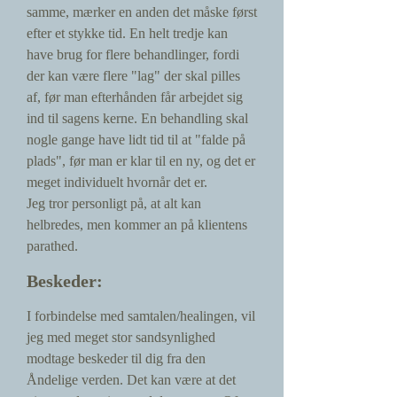
samme, mærker en anden det måske først
efter et stykke tid. En helt tredje kan
have brug for flere behandlinger, fordi
der kan være flere "lag" der skal pilles
af, før man efterhånden får arbejdet sig
ind til sagens kerne. En behandling skal
nogle gange have lidt tid til at "falde på
plads", før man er klar til en ny, og det er
meget individuelt hvornår det er.
Jeg tror personligt på, at alt kan
helbredes, men kommer an på klientens
parathed.
Beskeder:
I forbindelse med samtalen/healingen, vil
jeg med meget stor sandsynlighed
modtage beskeder til dig fra den
Åndelige verden. Det kan være at det